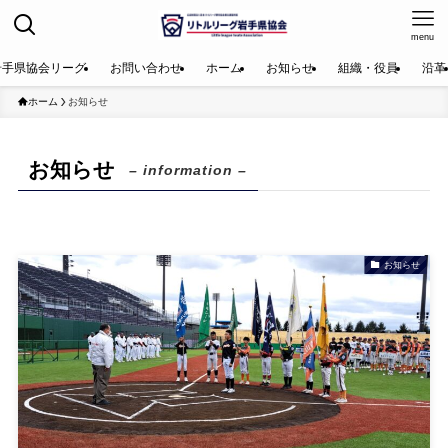
menu
岩手県協会リーグ
お問い合わせ
ホーム
お知らせ
組織・役員
沿革
ホーム
お知らせ
お知らせ
– information –
お知らせ